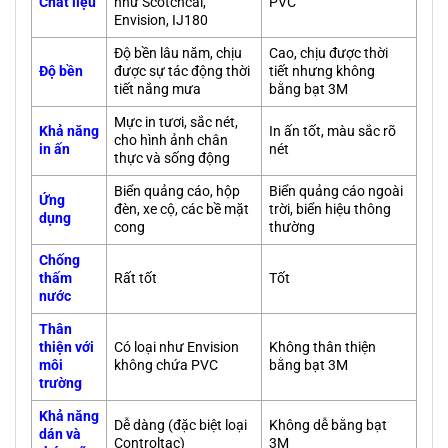
Chất liệu
như Scotchcal,
PVC
Envision, IJ180
Độ bền lâu năm, chịu
Cao, chịu được thời
Độ bền
được sự tác động thời
tiết nhưng không
tiết nắng mưa
bằng bạt 3M
Mực in tươi, sắc nét,
Khả năng
In ấn tốt, màu sắc rõ
cho hình ảnh chân
in ấn
nét
thực và sống động
Biển quảng cáo, hộp
Biển quảng cáo ngoài
Ứng
đèn, xe cộ, các bề mặt
trời, biển hiệu thông
dụng
cong
thường
Chống
thấm
Rất tốt
Tốt
nước
Thân
thiện với
Có loại như Envision
Không thân thiện
môi
không chứa PVC
bằng bạt 3M
trường
Khả năng
Dễ dàng (đặc biệt loại
Không dễ bằng bạt
dán và
Controltac)
3M