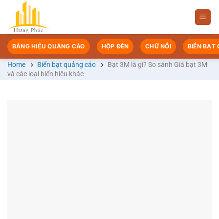
Chuyển
đến
nội
dung
BẢNG HIỆU QUẢNG CÁO
HỘP ĐÈN
CHỮ NỔI
BIỂN BẠT
Home
Biển bạt quảng cáo
Bạt 3M là gì? So sánh Giá bạt 3M
và các loại biển hiệu khác