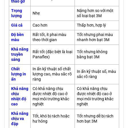
tháo gỡ
Trọng
Nặng hơn so với một
Nhẹ
lượng
số loại bạt 3M
Giá cả
Cao hơn
Thấp hơn, hợp lý
Độ bền
Rất tốt, ít phai màu
Tốt nhưng phai màu
màu
theo thời gian
nhanh hơn bạt 3M
Khả năng
Rất tốt (đặc biệt là loại
Tốt nhưng không
truyền
Panaflex)
bằng bạt 3M
sáng
Chất
In ấn kỹ thuật số chất
In ấn kỹ thuật số, màu
lượng in
lượng cao, màu sắc rõ
sắc rõ ràng
ấn
ràng
Khả năng
Có khả năng chịu
Có khả năng chịu
chịu
được nhiệt độ cao ở
được nhiệt độ cao ở
nhiệt độ
mọi môi trường khắc
mọi môi trường khắc
cao
nghiệt
nghiệt
Khả năng
Tốt, khó bị rách hoặc
Tốt nhưng dễ bị rách
chịu va
hư hỏng
hơn bạt 3M
đập