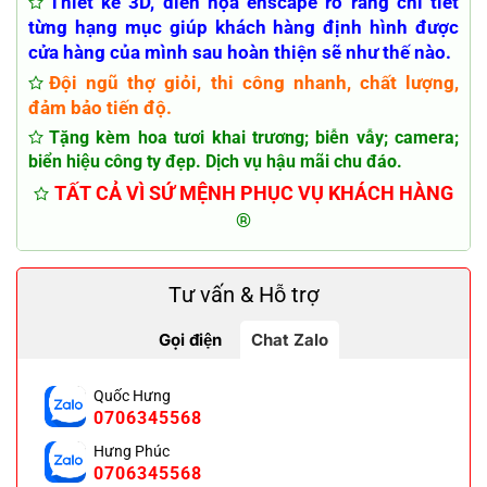
Thiết kế 3D, diễn họa enscape rõ ràng chi tiết
từng hạng mục giúp khách hàng định hình được
cửa hàng của mình sau hoàn thiện sẽ như thế nào.
Đội ngũ thợ giỏi, thi công nhanh, chất lượng,
đảm bảo tiến độ.
Tặng kèm hoa tươi khai trương; biễn vẫy; camera;
biển hiệu công ty đẹp. Dịch vụ hậu mãi chu đáo.
TẤT CẢ VÌ SỨ MỆNH PHỤC VỤ KHÁCH HÀNG
®
Tư vấn & Hỗ trợ
Gọi điện
Chat Zalo
Quốc Hưng
0706345568
Hưng Phúc
0706345568