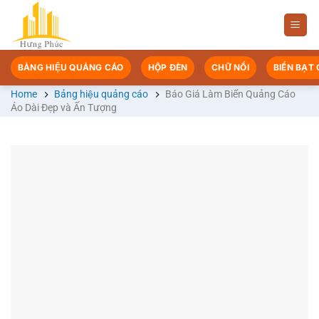
Chuyển
đến
nội
dung
BẢNG HIỆU QUẢNG CÁO
HỘP ĐÈN
CHỮ NỔI
BIỂN BẠT
Home
Bảng hiệu quảng cáo
Báo Giá Làm Biển Quảng Cáo
Áo Dài Đẹp và Ấn Tượng