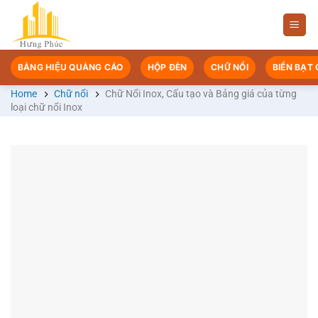
Chuyển
đến
nội
dung
BẢNG HIỆU QUẢNG CÁO
HỘP ĐÈN
CHỮ NỔI
BIỂN BẠT
Home
Chữ nổi
Chữ Nổi Inox, Cấu tạo và Bảng giá của từng
loại chữ nổi Inox