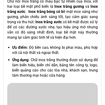
Chữ nổi Inox trắng có màu bạc tự nhiên của Inox, với
hai loại bề mặt phổ biến là
Inox trắng gương
và
Inox
trắng xước
.
Inox trắng bóng có b
ề mặt inox sáng như
gương, phản chiếu ánh sáng tốt, tạo cảm giác sang
trọng và thu hút.
Inox trắng xước
có bề mặt được xử lý
để có các đường xước nhẹ, tạo hiệu ứng mờ nhưng
vẫn có độ sáng nhất định, loại bề mặt này thường
mang lại cảm giác tinh tế và hiện đại hơn.
Ưu điểm:
Độ bền cao, không bị phai màu, phù hợp
với cả nội thất và ngoại thất.
Ứng dụng:
Chữ inox trắng thường được sử dụng để
làm biển hiệu, biển chỉ dẫn, bảng tên công ty, logo,
biển quảng cáo cho các tòa nhà, khách sạn, trung
tâm thương mại hoặc cửa hàng.