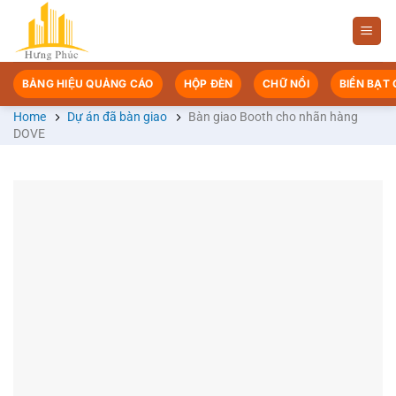
Chuyển
đến
nội
dung
BẢNG HIỆU QUẢNG CÁO
HỘP ĐÈN
CHỮ NỔI
BIỂN BẠT
Home
Dự án đã bàn giao
Bàn giao Booth cho nhãn hàng
DOVE