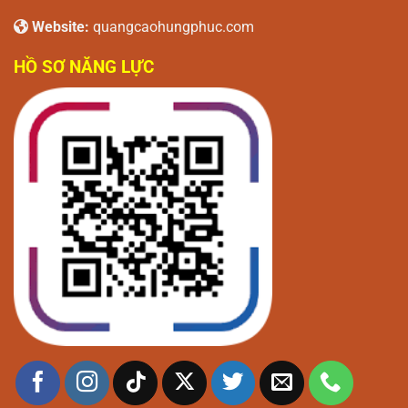
Website:
quangcaohungphuc.com
HỒ SƠ NĂNG LỰC