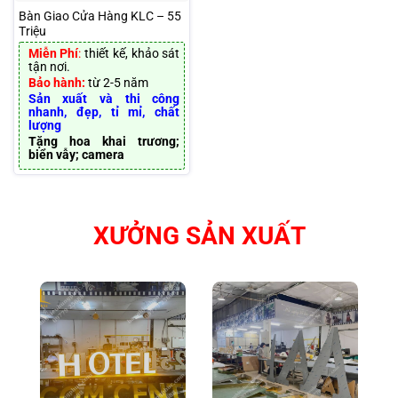
Bàn Giao Cửa Hàng KLC – 55
Triệu
Miễn Phí
:
thiết kế, khảo sát
tận nơi.
Bảo hành:
từ 2-5 năm
Sản xuất và thi công
nhanh, đẹp, tỉ mỉ, chất
lượng
Tặng hoa khai trương;
biển vẫy; camera
XƯỞNG SẢN XUẤT