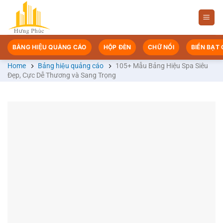
Chuyển
đến
nội
dung
BẢNG HIỆU QUẢNG CÁO
HỘP ĐÈN
CHỮ NỔI
BIỂN BẠT
Home
Bảng hiệu quảng cáo
105+ Mẫu Bảng Hiệu Spa Siêu
Đẹp, Cực Dễ Thương và Sang Trọng