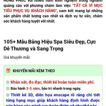
HƯNG PHÚC với nhiều năm kinh nghiệm trong nghành
quảng cáo với phương châm làm việc
"TẤT CẢ VÌ MỤC
TIÊU PHỤC VỤ KHÁCH HÀNG"
, cam kết mang lại những
sản phẩm chất lượng cao nhất và dịch vụ tư vấn, chăm
sóc khách hàng tuyệt vời nhất.
105+ Mẫu Bảng Hiệu Spa Siêu Đẹp, Cực
Dễ Thương và Sang Trọng
Giá khuyến mãi:
KHUYẾN MÃI KÈM THEO
Khảo sát, đo đạc, thiết kế hoàn toàn miễn phí.
Bảo hành
3-5 năm
, bảo trì nhanh trong ngày.
Thiết kế 3D, diễn họa enscape rõ ràng chi tiết
từng hạng mục giúp khách hàng định hình được
cửa hàng của mình sau hoàn thiện sẽ như thế nào.