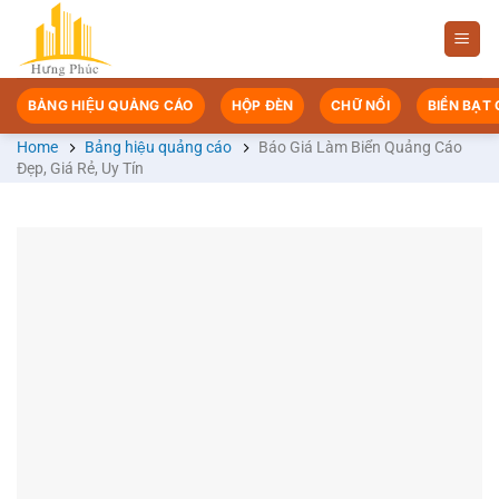
Chuyển
đến
nội
dung
BẢNG HIỆU QUẢNG CÁO
HỘP ĐÈN
CHỮ NỔI
BIỂN BẠT
Home
Bảng hiệu quảng cáo
Báo Giá Làm Biển Quảng Cáo
Đẹp, Giá Rẻ, Uy Tín