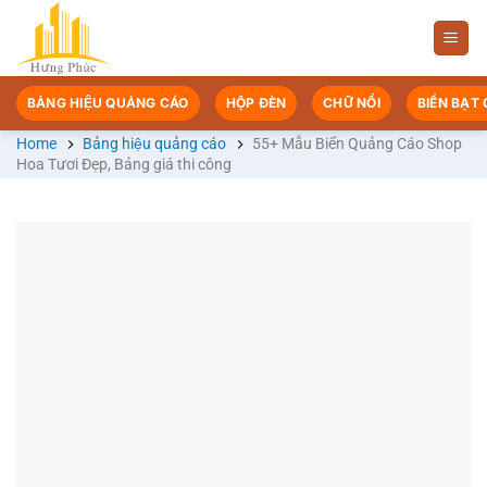
Chuyển
đến
nội
dung
BẢNG HIỆU QUẢNG CÁO
HỘP ĐÈN
CHỮ NỔI
BIỂN BẠT
Home
Bảng hiệu quảng cáo
55+ Mẫu Biển Quảng Cáo Shop
Hoa Tươi Đẹp, Bảng giá thi công