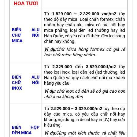
HOA TƯƠI
Từ
1.829.000 – 2.329.000 vnd/m2
tùy
theo độ dày mica. Loại chân formex, chân
nhôm hay chân alu, mica có hút nổi hay
BIỂN ALU
mica phẳng, loại đèn led thường hay led
CHỮ NỔI
Hàn Quốc, có yêu cầu đi thêm đèn led sáng
MICA
chân hay không.
Ví dụ:
Chữ Mica
hông formex có giá rẽ
hơn chữ mica hông nhôm.
Từ
2.329.000 đến 3.829.000đ/m2
tùy
theo loại inox, loại đèn led (led thường, led
BIỂN ALU
Hàn Quốc) và quy cách chữ nổi mà khách
CHỮ NỔI
hàng yêu cầu.
INOX
Ví dụ:
chữ inox có đèn sẽ có giá cao hơn
chữ inox không đèn
Từ
2.529.000 – 3.329.000/m2
tùy theo độ
dày của mica, có yêu cầu chữ nổi hay
không, nội dung in decal hay in UV, hay sơn
hiệu ứng.
BIỂN HỘP
ĐÈN MICA
Ví dụ:
Cùng một kích thước và chất liệu