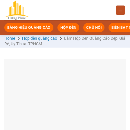
Chuyển
đến
nội
dung
BẢNG HIỆU QUẢNG CÁO
HỘP ĐÈN
CHỮ NỔI
BIỂN BẠT
Home
Hộp đèn quảng cáo
Làm Hộp Đèn Quảng Cáo Đẹp, Giá
Rẻ, Uy Tín tại TPHCM