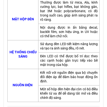
Thường được làm từ mica, Alu, kính
cường lực, bạt hiflex, bạt không gân,
bạt 3M hoặc polycarbonate, có độ
trong suốt cao, giúp ánh sáng phát ra
MẶT HỘP ĐÈN
rõ ràng.
Nội dung được in ấn bằng decal,
backlit film, sơn hiệu ứng, in UV hoặc
có thể
làm chữ nổi
.
Sử dụng đèn LED tiết kiệm năng lượng
và tạo ra ánh sáng đều, rõ nét.
HỆ THỐNG CHIẾU
Đèn LED có thể được bố trí dọc theo
SÁNG
các cạnh hoặc gắn trực tiếp vào bề
mặt trong của hộp.
Kết nối với nguồn điện qua bộ chuyển
đổi điện áp để đảm bảo hoạt động ổn
định.
NGUỒN ĐIỆN
Một số hộp đèn hiện đại còn có bộ điều
khiển từ xa để dễ dàng tắt mở và điều
chỉnh độ sáng.