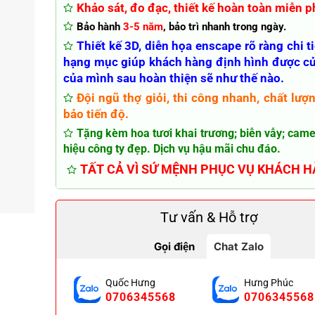
Khảo sát, đo đạc, thiết kế hoàn toàn miễn ph
Bảo hành
3-5 năm
, bảo trì nhanh trong ngày.
Thiết kế 3D, diễn họa enscape rõ ràng chi t
hạng mục giúp khách hàng định hình được c
của mình sau hoàn thiện sẽ như thế nào.
Đội ngũ thợ giỏi, thi công nhanh, chất lượ
bảo tiến độ.
Tặng kèm hoa tươi khai trương; biễn vẫy; came
hiệu công ty đẹp. Dịch vụ hậu mãi chu đáo.
TẤT CẢ VÌ SỨ MỆNH PHỤC VỤ KHÁCH 
Tư vấn & Hỗ trợ
Gọi điện
Chat Zalo
Quốc Hưng
Hưng Phúc
0706345568
0706345568