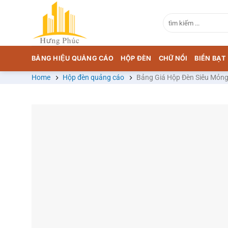
Chuyển
đến
Tìm
kiếm:
nội
dung
BẢNG HIỆU QUẢNG CÁO
HỘP ĐÈN
CHỮ NỔI
BIỂN BẠ
Home
Hộp đèn quảng cáo
Bảng Giá Hộp Đèn Siêu Mỏng