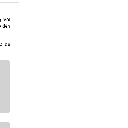
. Với
p đèn
ại để