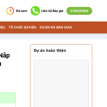
Đã xem
Liên hệ Báo giá
0706345568
IỆU
TỔ CHỨC SỰ KIỆN
DỰ ÁN ĐÃ BÀN GIAO
Dự án hoàn thiện
Nắp
u