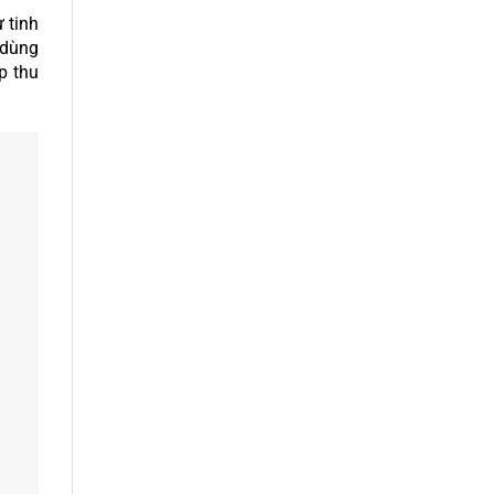
 tinh
 dùng
p thu