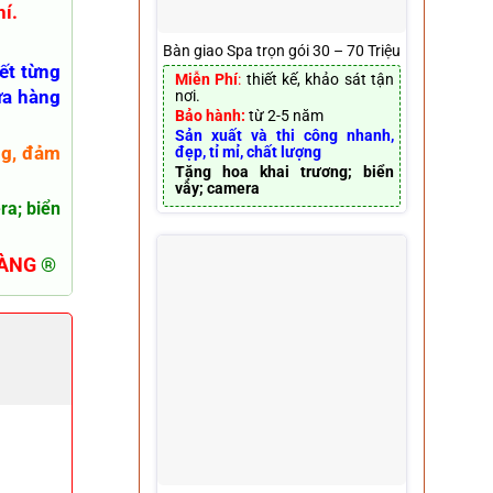
í.
Bàn giao Spa trọn gói 30 – 70 Triệu
iết từng
Miễn Phí
:
thiết kế, khảo sát tận
ửa hàng
nơi.
Bảo hành:
từ 2-5 năm
Sản xuất và thi công nhanh,
ng, đảm
đẹp, tỉ mỉ, chất lượng
Tặng hoa khai trương; biển
vẫy; camera
ra; biển
HÀNG
®